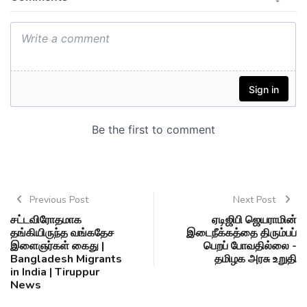
Previous Post
Next Post
சட்டவிரோதமாக
ஏடிஜிபி ஜெயராமின்
தங்கியிருந்த வங்கதேச
இடைநீக்கத்தை திரும்பப்
இளைஞர்கள் கைது |
பெறப் போவதில்லை -
Bangladesh Migrants
தமிழக அரசு உறுதி
in India | Tiruppur
News