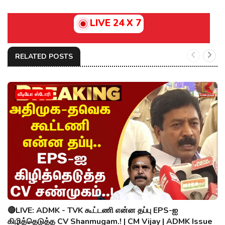
LIVE 24 X 7
RELATED POSTS
வீடியோ ஸ்டோரி
🔴LIVE: ADMK - TVK கூட்டணி என்ன தப்பு EPS-ஐ
கிழித்தெடுத்த CV Shanmugam.! | CM Vijay | ADMK Issue