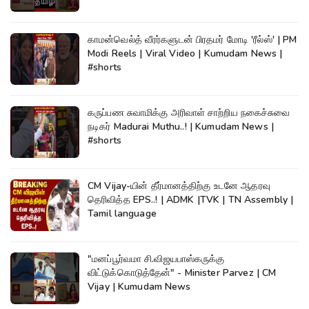
காமன்வெல்த் வீரர்களுடன் பிரதமர் மோடி 'ரீல்ஸ்' | PM
Modi Reels | Viral Video | Kumudam News |
#shorts
கருப்பண சுவாமிக்கு அரிவாள் சாற்றிய நகைச்சுவை
நடிகர் Madurai Muthu..! | Kumudam News |
#shorts
CM Vijay-யின் தீர்மானத்திற்கு உடனே ஆதரவு
தெரிவித்த EPS..! | ADMK |TVK | TN Assembly |
Tamil language
"மனப்பூர்வமா சி.விஜயபாஸ்கருக்கு
விட்டுக்கொடுத்தேன்" - Minister Parvez | CM
Vijay | Kumudam News