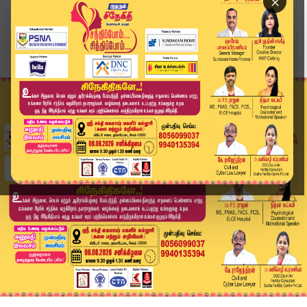
×
Home
வீடியோ ஸ்டோரி
திமுக எம்.பி.க்கள் கூட்டத்தில் முக்கிய தீர்மானம...