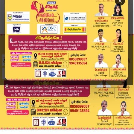
×
Home
வீடியோ ஸ்டோரி
2 நாட்கள் கனமழைக்கு வாய்ப்பு - வானிலை ஆய்வு மைய...