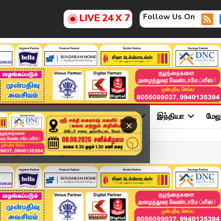
Follow Us On
LIVE 24 X 7
ு
சினிமா
அரசியல்
விளையாட்டு
இந்தியா
மேல
×
 அலுவலகத்திற்கு முதலமைச்சர...