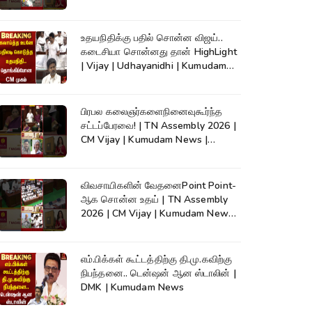
உதயநிதிக்கு பதில் சொன்ன விஜய்..
கடைசியா சொன்னது தான் HighLight
| Vijay | Udhayanidhi | Kumudam
News
பிரபல கலைஞர்களைநினைவுகூர்ந்த
சட்டப்பேரவை! | TN Assembly 2026 |
CM Vijay | Kumudam News |
#shorts
விவசாயிகளின் வேதனைPoint Point-
ஆக சொன்ன உதய் | TN Assembly
2026 | CM Vijay | Kumudam News |
#shorts
எம்.பிக்கள் கூட்டத்திற்கு தி.மு.கவிற்கு
நிபந்தனை.. டென்ஷன் ஆன ஸ்டாலின் |
DMK | Kumudam News