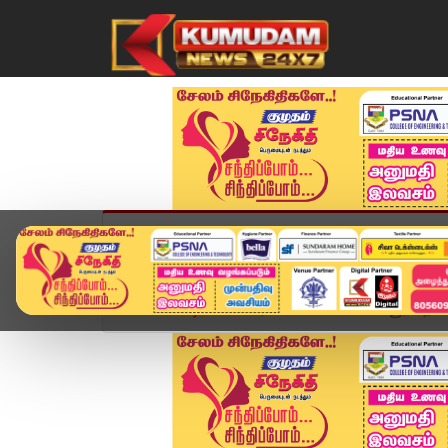
முகப்பு
விளையாட்டு
அண்மை
தமிழ்நாட
Home
வீடியோ ஸ்டோரி
சென்னை பனையூரில் தவெக