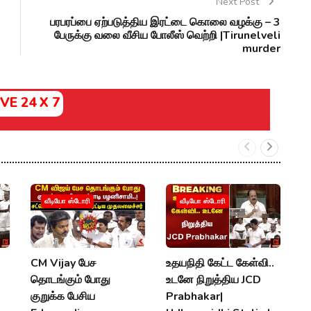
Next Post
பரபரப்பை ஏற்படுத்திய இரட்டை கொலை வழக்கு – 3
பேருக்கு வலை வீசிய போலீஸ் வெற்றி |Tirunelveli
murder
IVE 24 X 7
வீடியோ ஸ்டோரி
வீடியோ ஸ்டோரி
CM Vijay பேச
உதயநிதி கேட்ட கேள்வி..
வ
தொடங்கும் போது
உடனே நிறுத்திய JCD
வ
குறுக்க பேசிய
Prabhakar|
ஆ