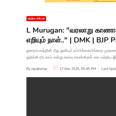
வீடியோ ஸ்டோரி
L Murugan: "வரலாறு காணாத
எறியும் நாள்.." | DMK | BJ
ஜனநாயகத்தின் மீது துளியும் நம்பிக்கையில்லாத முதல
ஒடுக்கி விடலாம் என்று கனவு காண்கிறார் என மத்திய இ
By
Jayakumar
17 Mar 2025, 05:45 PM
Last Upd