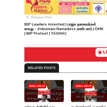
Previous Post
BJP Leaders Arrested | பாஜக தலைவர்கள்
கைது - Anbumani Ramadoss கண்டனம் | DMK
| BJP Protest | TASMAC
L
RELATED POSTS
வீடியோ ஸ்டோரி
வீடியோ ஸ்டோரி