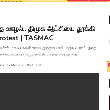
 ஊழல்.. திமுக ஆட்சியை தூக்கி
P Protest | TASMAC
மைச்சர் மு.க.ஸ்டாலின் காவல் துறையை ஏவி பாஜக போராட்டத்தை
ணையமைச்சர் எல்.முருகன் விமர்சனம் செய்துள்ளார்.
ate : 17 Mar 2025, 05:45 PM