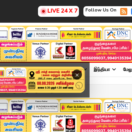
Follow Us On
LIVE 24 X 7
ு
சினிமா
அரசியல்
விளையாட்டு
இந்தியா
மேல
×
ாத ஊழல்.. திமுக ஆட்சியை த...