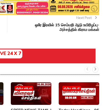
Next Post
ஒரே இரவில் 15 செம்மறி ஆடு உயிரிழப்பு-
அச்சத்தில் கிராம மக்கள்
IVE 24 X 7
வீடியோ ஸ்டோரி
வீடியோ ஸ்டோரி