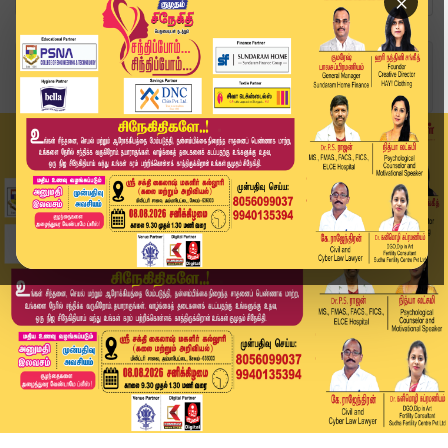
×
Home
வீடியோ ஸ்டோரி
நகை வாங்குபவர்களுக்கு அதிர்ச்சி – சவரனுக்கு தங்...