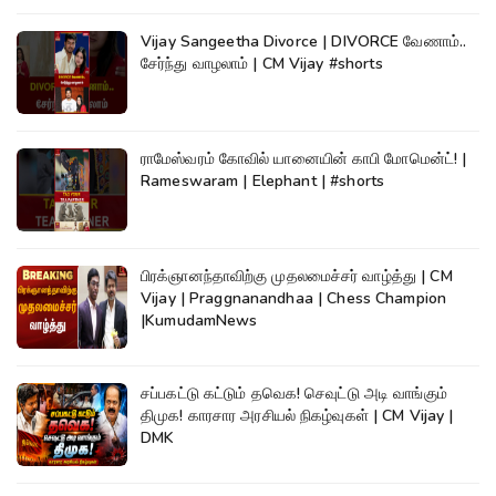
Vijay Sangeetha Divorce | DIVORCE வேணாம்..
சேர்ந்து வாழலாம் | CM Vijay #shorts
ராமேஸ்வரம் கோவில் யானையின் காபி மோமென்ட்! |
Rameswaram | Elephant | #shorts
பிரக்ஞானந்தாவிற்கு முதலமைச்சர் வாழ்த்து | CM
Vijay | Praggnanandhaa | Chess Champion
|KumudamNews
சப்பகட்டு கட்டும் தவெக! செவுட்டு அடி வாங்கும்
திமுக! காரசார அரசியல் நிகழ்வுகள் | CM Vijay |
DMK