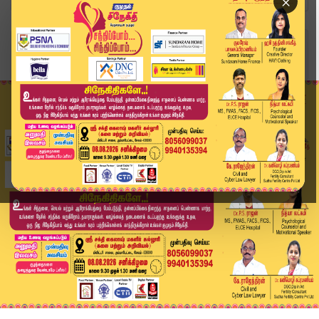
×
Home
வீடியோ ஸ்டோரி
குடியரசு தலைவருக்கு பிறந்தநாள் வாழ்த்து தெரிவித...