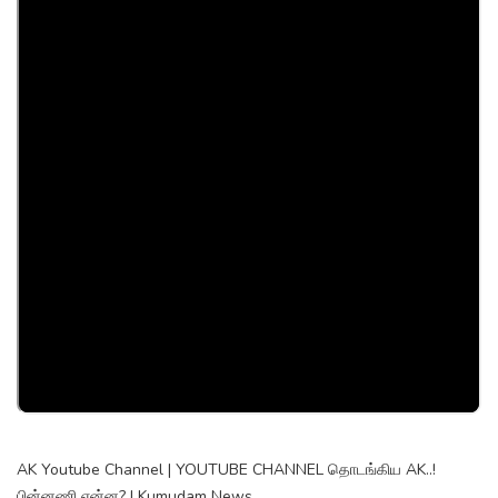
AK Youtube Channel | YOUTUBE CHANNEL தொடங்கிய AK..!
பின்னணி என்ன? | Kumudam News