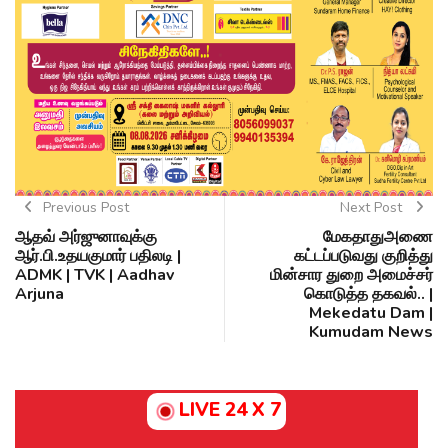
Previous Post
Next Post
ஆதவ் அர்ஜுனாவுக்கு
மேகதாதுஅணை
ஆர்.பி.உதயகுமார் பதிலடி |
கட்டப்படுவது குறித்து
ADMK | TVK | Aadhav
மின்சார துறை அமைச்சர்
Arjuna
கொடுத்த தகவல்.. |
Mekedatu Dam |
Kumudam News
LIVE 24 X 7