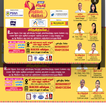
×
Home
வீடியோ ஸ்டோரி
நீதாம்லே.. ட்ரைவரு..! | Lorry Accident | Kumud...