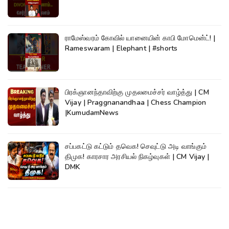
ராமேஸ்வரம் கோவில் யானையின் காபி மோமென்ட்! |
Rameswaram | Elephant | #shorts
பிரக்ஞானந்தாவிற்கு முதலமைச்சர் வாழ்த்து | CM
Vijay | Praggnanandhaa | Chess Champion
|KumudamNews
சப்பகட்டு கட்டும் தவெக! செவுட்டு அடி வாங்கும்
திமுக! காரசார அரசியல் நிகழ்வுகள் | CM Vijay |
DMK