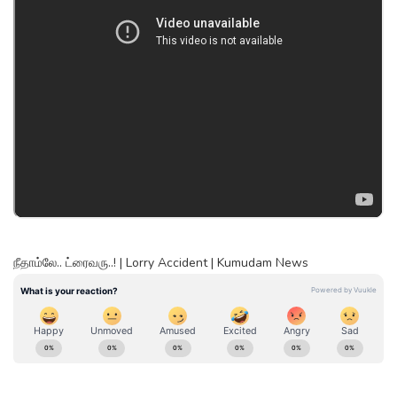
நீதாம்லே.. ட்ரைவரு..! | Lorry Accident | Kumudam News