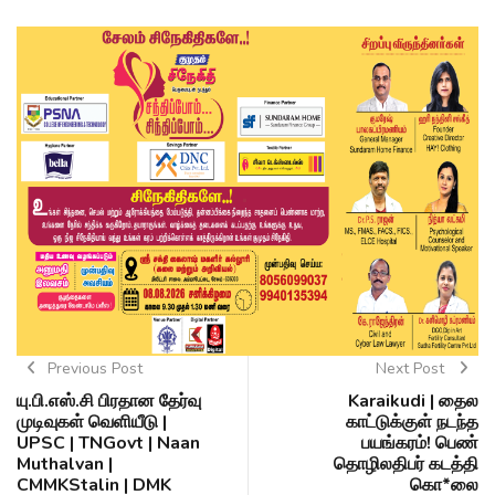
Previous Post
Next Post
யு.பி.எஸ்.சி பிரதான தேர்வு
Karaikudi | தைல
முடிவுகள் வெளியீடு |
காட்டுக்குள் நடந்த
UPSC | TNGovt | Naan
பயங்கரம்! பெண்
Muthalvan |
தொழிலதிபர் கடத்தி
CMMKStalin | DMK
கொ*லை