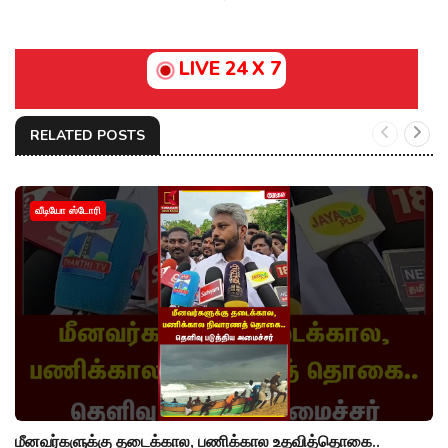
LIVE 24 X 7
RELATED POSTS
வீடியோ ஸ்டோரி
மீனவர்களுக்கு தடைக்கால, பணிக்கால உதவித்தொகை..