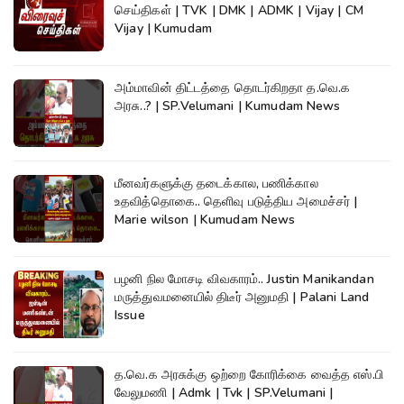
செய்திகள் | TVK | DMK | ADMK | Vijay | CM
Vijay | Kumudam
அம்மாவின் திட்டத்தை தொடர்கிறதா த.வெ.க
அரசு..? | SP.Velumani | Kumudam News
மீனவர்களுக்கு தடைக்கால, பணிக்கால
உதவித்தொகை.. தெளிவு படுத்திய அமைச்சர் |
Marie wilson | Kumudam News
பழனி நில மோசடி விவகாரம்.. Justin Manikandan
மருத்துவமனையில் திடீர் அனுமதி | Palani Land
Issue
த.வெ.க அரசுக்கு ஒற்றை கோரிக்கை வைத்த எஸ்.பி
வேலுமணி | Admk | Tvk | SP.Velumani |