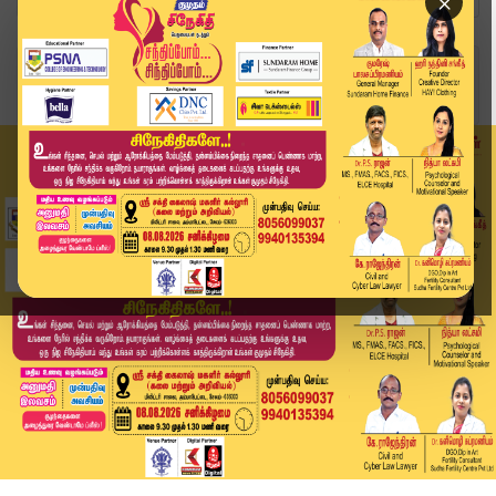
×
Home
வீடியோ ஸ்டோரி
நிர்வாண வீடியோ எடுத்து மிரட்டல்.. செல்போன் செயல...