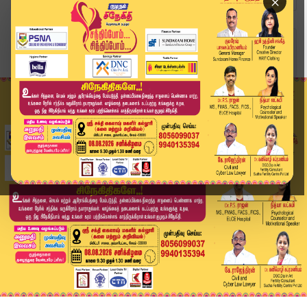
×
Home
வீடியோ ஸ்டோரி
Karur Tragedy | விஜய் வீட்டிற்கு வெடிகுண்டு மிர...