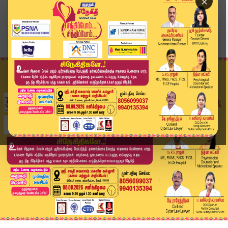
×
Home
வீடியோ ஸ்டோரி
"தீபம் ஏற்றியதில் எந்த தவறும் இல்லை" - அரசுத்தர...