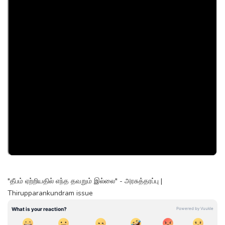
"தீபம் ஏற்றியதில் எந்த தவறும் இல்லை" - அரசுத்தரப்பு |
Thirupparankundram issue