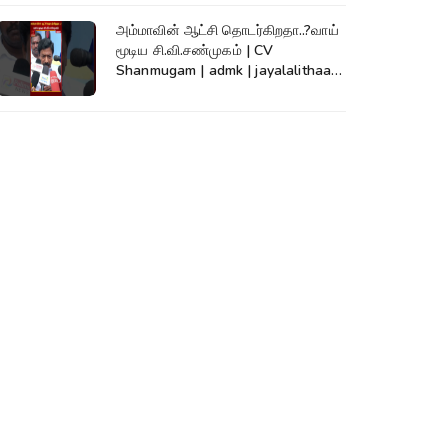
அம்மாவின் ஆட்சி தொடர்கிறதா..?வாய்
மூடிய சி.வி.சண்முகம் | CV
Shanmugam | admk | jayalalithaa |
TVK