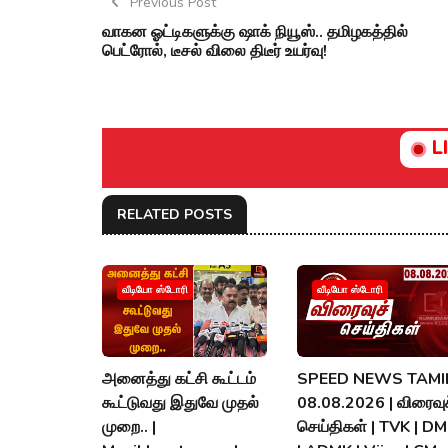
Previous Post
வாகன ஓட்டிகளுக்கு ஷாக் நியூஸ்.. தமிழகத்தில்
பெட்ரோல், டீசல் விலை திடீர் உயர்வு!
L
RELATED POSTS
வீடியோ ஸ்டோரி
வீடியோ ஸ்டோரி
அனைத்து கட்சி கூட்டம்
SPEED NEWS TAMIL
கூட்டுவது இதுவே முதல்
08.08.2026 | விரைவுச
முறை.. |
செய்திகள் | TVK | D