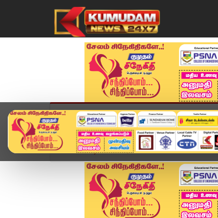
முகப்பு
விளையாட்டு
அண்மை
தமிழ்நாட
Home
வீடியோ ஸ்டோரி
காலை 11 மணி Headlines 