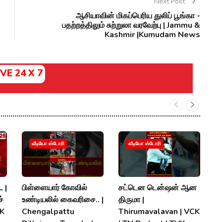
Next Post
ஆசியாவின் மிகப்பெரிய துலிப் பூங்கா -
பதற்றத்திலும் சுற்றுலா வரவேற்பு | Jammu &
Kashmir |Kumudam News
IVE 24 X 7
வீடியோ ஸ்டோரி
வீடியோ ஸ்டோரி
 |
பிள்ளையார் கோவில்
சட்டென டென்ஷன் ஆன
த.
்
உண்டியலில் கைவரிசை.. |
திருமா |
இர
MK
Chengalpattu
Thirumavalavan | VCK
T