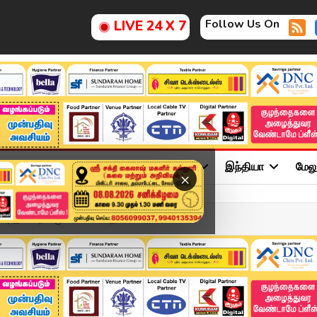
Follow Us On
LIVE 24 X 7
ு
சினிமா
அரசியல்
விளையாட்டு
இந்தியா
மேல
×
| இன்றைய முக்கிய செய்திகள...