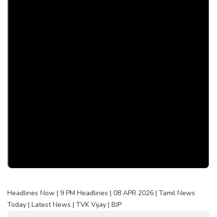
Headlines Now | 9 PM Headlines | 08 APR 2026 | Tamil News
Today | Latest News | TVK Vijay | BJP