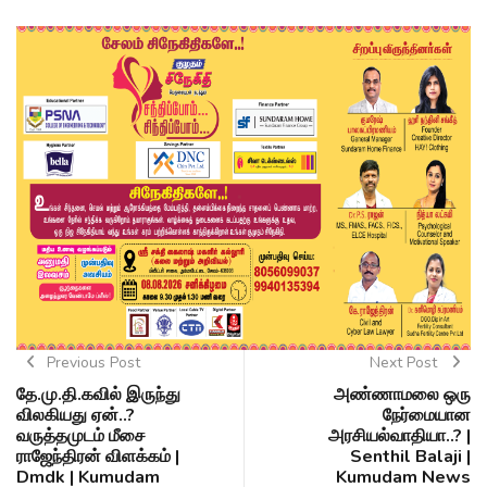
Previous Post
Next Post
தே.மு.தி.கவில் இருந்து
அண்ணாமலை ஒரு
விலகியது ஏன்..?
நேர்மையான
வருத்தமுடம் மீசை
அரசியல்வாதியா..? |
ராஜேந்திரன் விளக்கம் |
Senthil Balaji |
Dmdk | Kumudam
Kumudam News