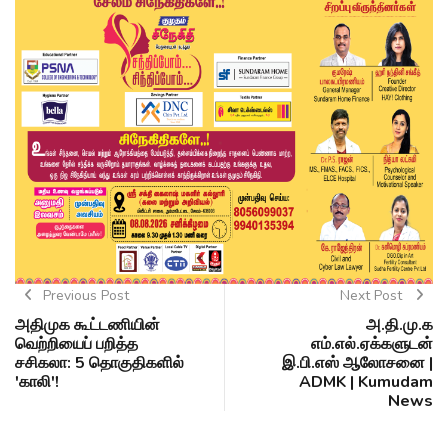
Previous Post
Next Post
அதிமுக கூட்டணியின்
அ.தி.மு.க
வெற்றியைப் பறித்த
எம்.எல்.ஏக்களுடன்
சசிகலா: 5 தொகுதிகளில்
இ.பி.எஸ் ஆலோசனை |
'காலி'!
ADMK | Kumudam
News