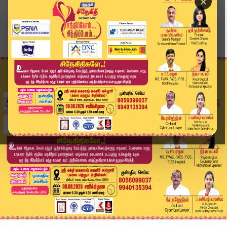
×
Home
வீடியோ ஸ்டோரி
விஜய் - ராகுல் இணைந்தால்.. - கிரிஷ் ஜோடங்கர் | ...