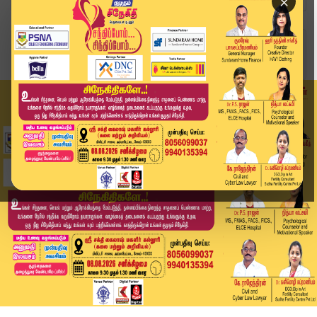
×
Home
வீடியோ ஸ்டோரி
விவகாரத்து வழக்கில் விஜய் ஆஜராக உத்தரவு | Kumu...