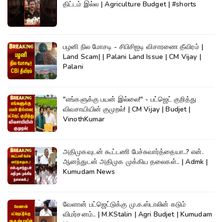
திட்டம் இல்ல | Agriculture Budget | #shorts
பழனி நில மோசடி - சிபிசிஐடி விசாரணை தீவிரம் |
Land Scam| | Palani Land Issue | CM Vijay |
Palani
"எங்களுக்கு பயன் இல்லை!" - பட்ஜெட் குறித்து
விவசாயியின் குமுறல்! | CM Vijay | Budjet |
VinothKumar
அதிமுகவுடன் கூட்டணி பேச்சுவார்த்தையா..? என்.
ஆனந்துடன் அதிமுக முக்கிய தலைகள்.. | Admk |
Kumudam News
வேளான் பட்ஜெட்டுக்கு மு.க.ஸ்டாலின் கடும்
விமர்சனம்.. | M.KStalin | Agri Budjet | Kumudam