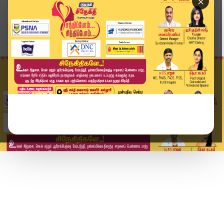
×
Home
வீடியோ ஸ்டோரி
பாஜக நிர்வாகியின் மண்டை உடைப்பு.. பொலபொலவென கொட...