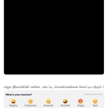
பாஜக நிர்வாகியின் மண்டை உடைப்பு.. பொலபொலவென கொட்டிய ரத்தம்..!