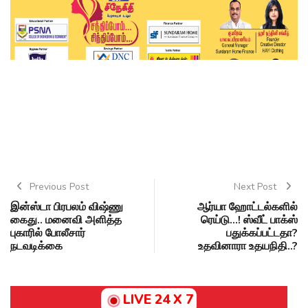
Previous Post
Next Post
இன்ஸ்டா பிரபலம் விஷ்ணு
ஆர்யா ஹோட்டல்களில்
கைது.. மனைவி அளித்த
ரெய்டு...! ஸ்வீட் பாக்ஸ்
புகாரில் போலீசார்
பதுக்கப்பட்டதா?
நடவடிக்கை
உதவினாரா உதயநிதி..?
LIVE 24 X 7