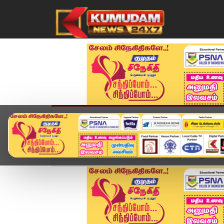
முகப்பு
விளையாட்டு
அண்மை
தமிழ்நாட
Home
வீடியோ ஸ்டோரி
Heavy Fog | பனிமூட்டம் தா