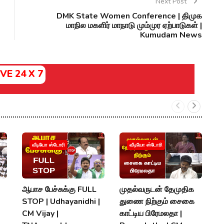
Next Post
DMK State Women Conference | திமுக
மாநில மகளிர் மாநாடு மும்முர ஏற்பாடுகள் |
Kumudam News
IVE 24 X 7
‘
வீடியோ ஸ்டோரி
வீடியோ ஸ்டோரி
வந
க
ச
ஆபாச பேச்சுக்கு FULL
முதல்வருடன் தேமுதிக
S
STOP | Udhayanidhi |
துணை நிற்கும் சைகை
V
CM Vijay |
காட்டிய பிரேமலதா |