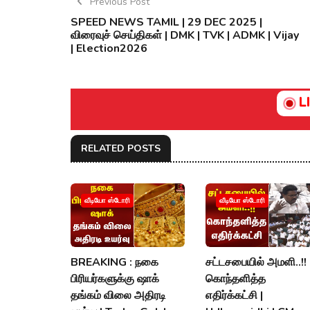
Previous Post
SPEED NEWS TAMIL | 29 DEC 2025 |
விரைவுச் செய்திகள் | DMK | TVK | ADMK | Vijay
| Election2026
L
RELATED POSTS
வீடியோ ஸ்டோரி
வீடியோ ஸ்டோரி
BREAKING : நகை
சட்டசபையில் அமளி..!!
பிரியர்களுக்கு ஷாக்
கொந்தளித்த
தங்கம் விலை அதிரடி
எதிர்க்கட்சி |