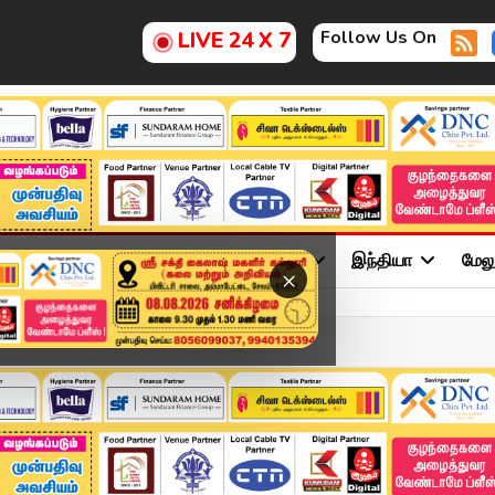
Follow Us On
LIVE 24 X 7
ு
சினிமா
அரசியல்
விளையாட்டு
இந்தியா
மேல
×
க்கம்! விமானம்–ரயில் ச...