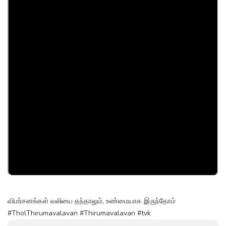
விமர்சனங்கள் வலியை தந்தாலும், உண்மையாக இருந்தோம்
#TholThirumavalavan #Thirumavalavan #tvk