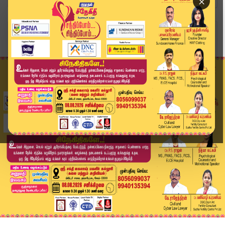
×
Home
வீடியோ ஸ்டோரி
விமர்சனங்கள் வலியை தந்தாலும், உண்மையாக இருந்தோம...