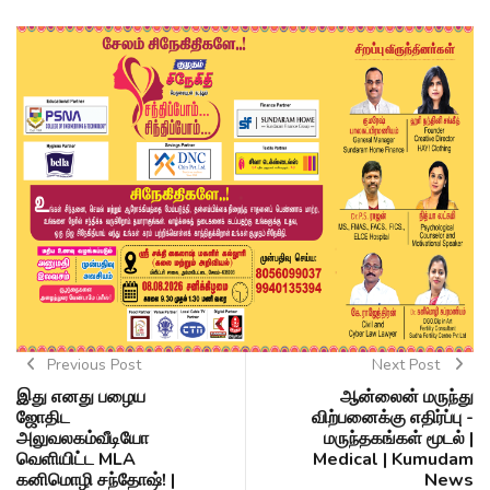
Previous Post
Next Post
இது எனது பழைய
ஆன்லைன் மருந்து
ஜோதிட
விற்பனைக்கு எதிர்ப்பு -
அலுவலகம்வீடியோ
மருந்தகங்கள் மூடல் |
வெளியிட்ட MLA
Medical | Kumudam
கனிமொழி சந்தோஷ்! |
News