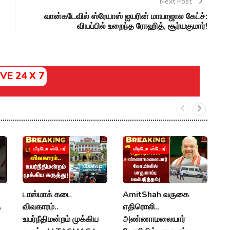
Next Post
வான்கடேவில் ஸ்ரேயாஸ் ஐயரின் மாயாஜால கேட்ச்:
வியப்பில் உறைந்த ரோஹித், சூர்யகுமார்!
IVE 24 X 7
ம
வீடியோ ஸ்டோரி
வீடியோ ஸ்டோரி
த
கு
K
டாஸ்மாக் கடை
AmitShah வருகை
R
த
விவகாரம்..
எதிரொலி..
N
உயர்நீதிமன்றம் முக்கிய
அண்ணாமலையார்