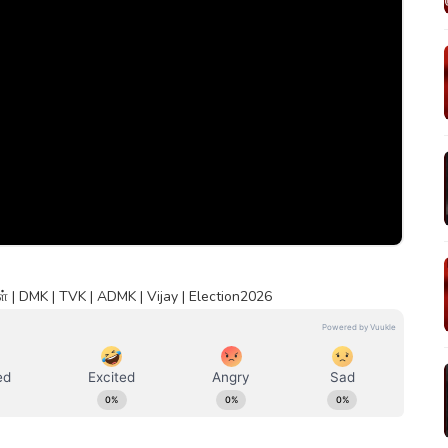
| DMK | TVK | ADMK | Vijay | Election2026