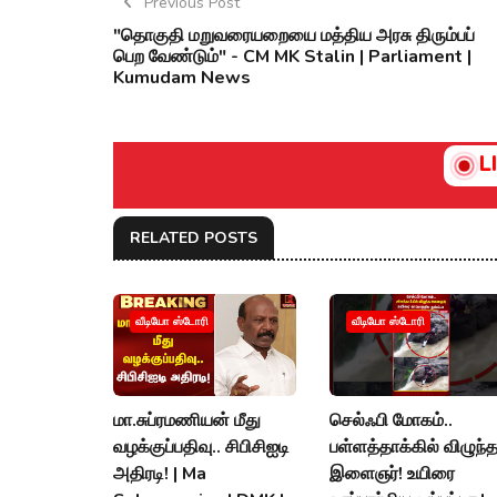
Previous Post
"தொகுதி மறுவரையறையை மத்திய அரசு திரும்பப்
பெற வேண்டும்" - CM MK Stalin | Parliament |
Kumudam News
L
RELATED POSTS
வீடியோ ஸ்டோரி
வீடியோ ஸ்டோரி
மா.சுப்ரமணியன் மீது
செல்ஃபி மோகம்..
வழக்குப்பதிவு.. சிபிசிஐடி
பள்ளத்தாக்கில் விழுந்
அதிரடி! | Ma
இளைஞர்! உயிரை