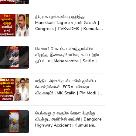
High Court
தி.மு.க புறக்கணிப்பு குறித்து
Manikkam Tagore சரமாரி கேள்வி |
Congress | TVKvsDMK | Kumudam
News
செல்ஃபி மோகம்.. பள்ளத்தாக்கில்
விழுந்த இளைஞர்! உயிரை காப்பாற்றிய
துப்பட்டா | Maharashtra | Selfie |
மத்திய அரசுக்கு ஸ்டாலின் முக்கிய
வேண்டுகோள்.. FCRA மசோதா
விவகாரம்! | MK Stalin | PM Modi |
DMK
பெங்களூரு அருகே கேரள பேருந்து
விபத்து.. அதிர்ச்சி காட்சி! | Banglore
Highway Accident | Kumudam
News