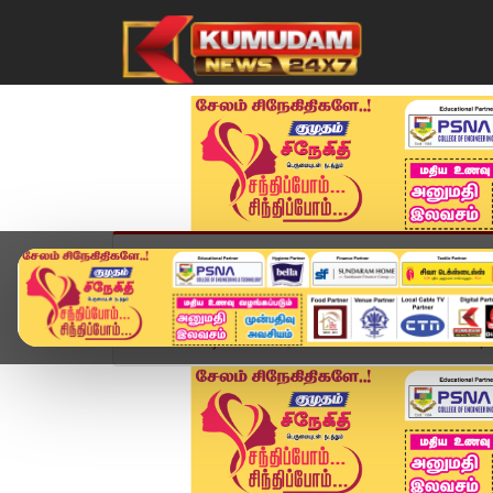
முகப்பு
விளையாட்டு
அண்மை
தமிழ்நாட
Home
வீடியோ ஸ்டோரி
SPEED NEWS TAMIL | 17 