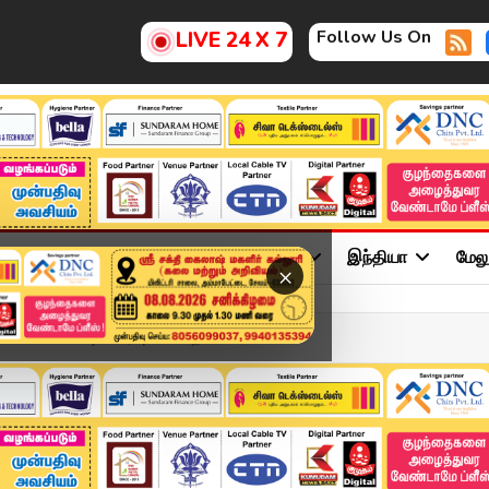
Follow Us On
LIVE 24 X 7
ு
சினிமா
அரசியல்
விளையாட்டு
இந்தியா
மேல
×
APR 2026 | விரைவுச் செய்த...