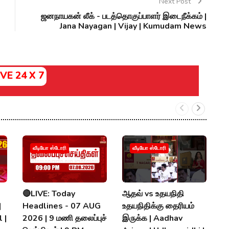
Next Post
ஜனநாயகன் லீக் - படத்தொகுப்பாளர் இடைநீக்கம் |
Jana Nayagan | Vijay | Kumudam News
IVE 24 X 7
வீடியோ ஸ்டோரி
வீடியோ ஸ்டோரி
🔴LIVE: Today
ஆதவ் vs உதயநிதி
V
|
Headlines - 07 AUG
உதயநிதிக்கு தைரியம்
D
 |
2026 | 9 மணி தலைப்புச்
இருக்க | Aadhav
வே