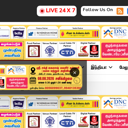
Follow Us On
LIVE 24 X 7
ு
சினிமா
அரசியல்
விளையாட்டு
இந்தியா
மேல
×
 தலைவர் விஜய் திடீர் ஆல...