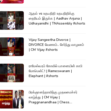
News
ஆதவ் vs உதயநிதி உதயநிதிக்கு
தைரியம் இருக்க | Aadhav Arjuna |
Udhayanidhi | TNAssembly #shorts
Vijay Sangeetha Divorce |
DIVORCE வேணாம்.. சேர்ந்து வாழலாம்
| CM Vijay #shorts
ராமேஸ்வரம் கோவில் யானையின் காபி
மோமென்ட்! | Rameswaram |
Elephant | #shorts
பிரக்ஞானந்தாவிற்கு முதலமைச்சர்
வாழ்த்து | CM Vijay |
Praggnanandhaa | Chess
Champion |KumudamNews