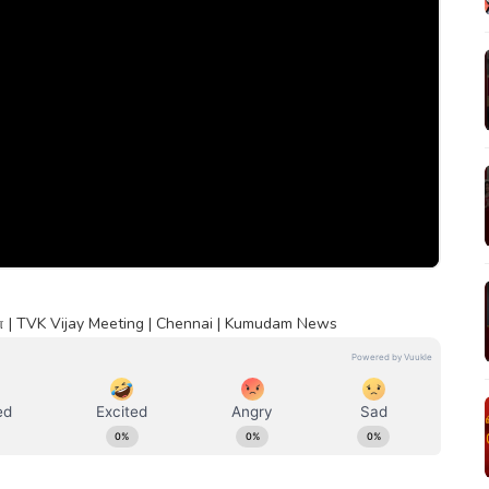
ை | TVK Vijay Meeting | Chennai | Kumudam News