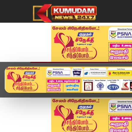
முகப்பு
விளையாட்டு
அண்மை
தமிழ்நாட
Home
வீடியோ ஸ்டோரி
பட்டினம்பாக்கத்தில் தவெக