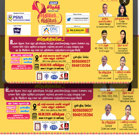
×
Home
வீடியோ ஸ்டோரி
மருந்தக வேலை நிறுத்தத்தால் பாதிப்பா..? அருண் ரா...