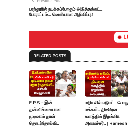
Previous Post
பரந்தூரில் நடக்கப்போகும் அடுத்தக்கட்ட
போராட்டம்... வெளியான அறிவிப்பு.!
L
RELATED POSTS
வீடியோ ஸ்டோரி
வீடியோ ஸ்டோரி
E.P.S - இன்
மறியலில் ஈடுபட்ட பொத
தன்னிச்சையான
மக்கள்.. திடீரென
முடிவால் தான்
களத்தில் இறங்கிய
தொடர்தோல்வி..
அமைச்சர்.. | Ramesh 