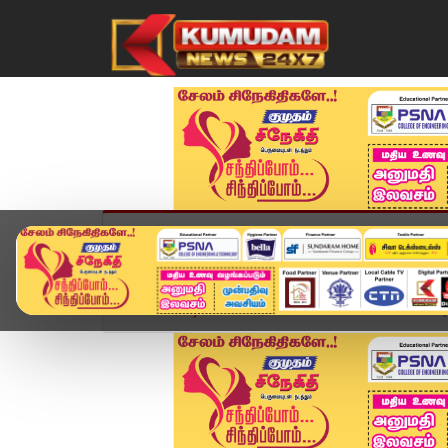
முகப்பு
விளையாட்டு
அண்மை
தமிழ்நாட
Home
வீடியோ ஸ்டோரி
TN District News Today: 