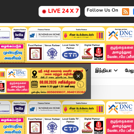
Follow Us On
LIVE 24 X 7
ு
சினிமா
அரசியல்
விளையாட்டு
இந்தியா
மேல
×
மாவட்ட செய்திகள் | 30 J...