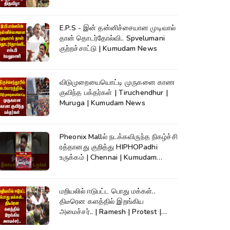
Kumudam News
E.P.S - இன் தன்னிச்சையான முடிவால்
தான் தொடர்தோல்வி.. Spvelumani
குற்றச்சாட்டு | Kumudam News
விடுமுறையையொட்டி முருகனை காண
குவிந்த பக்தர்கள் | Tiruchendhur |
Muruga | Kumudam News
Pheonix Mallல் நடக்கவிருந்த நிகழ்ச்சி
ரத்தானது குறித்து HIPHOPadhi
உருக்கம் | Chennai | Kumudam
News
மறியலில் ஈடுபட்ட பொது மக்கள்..
திடீரென களத்தில் இறங்கிய
அமைச்சர்.. | Ramesh | Protest |
Kumudam News