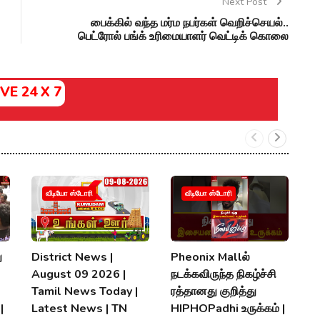
Next Post
பைக்கில் வந்த மர்ம நபர்கள் வெறிச்செயல்..
பெட்ரோல் பங்க் உரிமையாளர் வெட்டிக் கொலை
IVE 24 X 7
வீடியோ ஸ்டோரி
வீடியோ ஸ்டோரி
ு
District News |
Pheonix Mallல்
வ
August 09 2026 |
நடக்கவிருந்த நிகழ்ச்சி
ம
Tamil News Today |
ரத்தானது குறித்து
பக
|
Latest News | TN
HIPHOPadhi உருக்கம் |
T