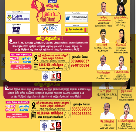
×
Home
வீடியோ ஸ்டோரி
விஜய் தனித்து போட்டியிடுவதன் ரகசியம் என்ன? கேரள...