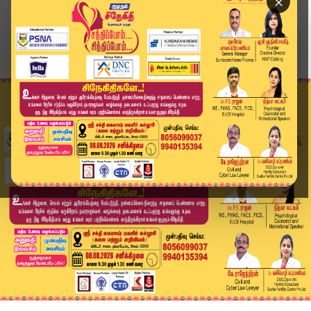
×
Home
வீடியோ ஸ்டோரி
எளிமையான முறையில் வாக்கு சேகரித்த முதலமைச்சர் |...