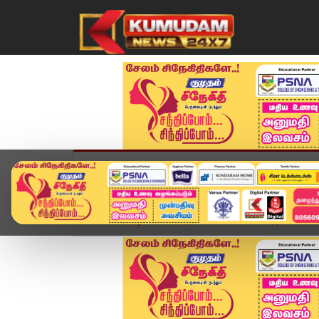
முகப்பு
விளையாட்டு
அண்மை
தமிழ்நாட
Home
வீடியோ ஸ்டோரி
District News | 07 APR 