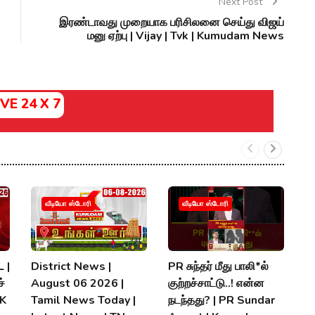
Next Post
இரண்டாவது முறையாக பரிசிலனை செய்து விஜய்
மனு ஏற்பு | Vijay | Tvk | Kumudam News
IVE 24 X 7
வீடியோ ஸ்டோரி
வீடியோ ஸ்டோரி
 |
District News |
PR சுந்தர் மீது பாலி*ல்
நி
்
August 06 2026 |
குற்றச்சாட்டு..! என்ன
த
MK
Tamil News Today |
நடந்தது? | PR Sundar
மு