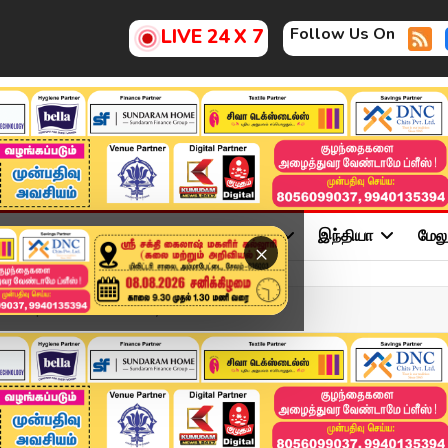
Follow Us On
LIVE 24 X 7
ு
சினிமா
அரசியல்
விளையாட்டு
இந்தியா
மேல
×
2026 | Tamil News Today ...