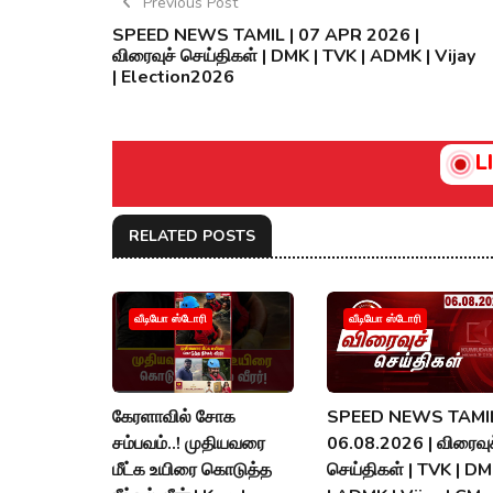
Previous Post
SPEED NEWS TAMIL | 07 APR 2026 |
விரைவுச் செய்திகள் | DMK | TVK | ADMK | Vijay
| Election2026
L
RELATED POSTS
வீடியோ ஸ்டோரி
வீடியோ ஸ்டோரி
கேரளாவில் சோக
SPEED NEWS TAMIL
சம்பவம்..! முதியவரை
06.08.2026 | விரைவுச
மீட்க உயிரை கொடுத்த
செய்திகள் | TVK | D