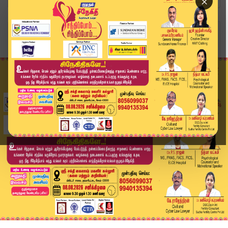
×
Home
வீடியோ ஸ்டோரி
“சாகும் வரை அதிமுக தான்” – தங்கமணி உறுதி | Than...