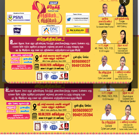
×
Home
வீடியோ ஸ்டோரி
லட்டு விவகாரம்... ஆந்திர அரசை துளைத்தெடுத்த உச்...