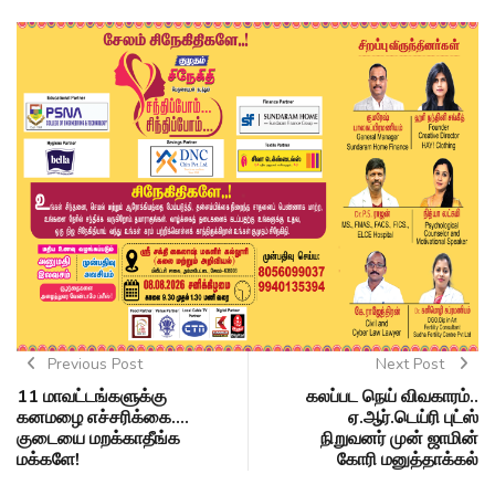
Previous Post
Next Post
11 மாவட்டங்களுக்கு
கலப்பட நெய் விவகாரம்..
கனமழை எச்சரிக்கை....
ஏ.ஆர்.டெய்ரி புட்ஸ்
குடையை மறக்காதீங்க
நிறுவனர் முன் ஜாமின்
மக்களே!
கோரி மனுத்தாக்கல்