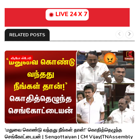
LIVE 24 X 7
RELATED POSTS
வீடியோ ஸ்டோரி
‘மதுவை கொண்டு வந்தது நீங்கள் தான்!’ கொதித்தெழுந்த
செங்கோட்டையன் | Sengottaiyan | CM Vijay|TNAssembly