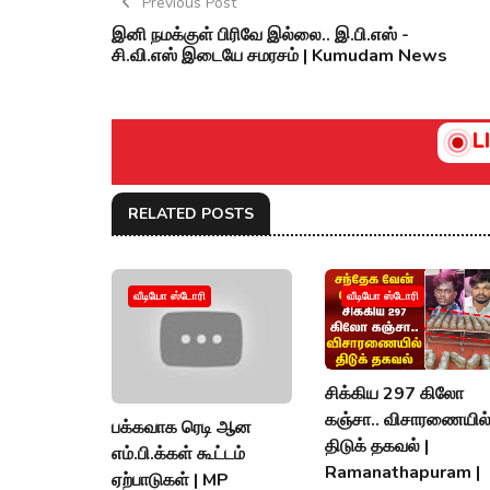
Previous Post
இனி நமக்குள் பிரிவே இல்லை.. இ.பி.எஸ் -
சி.வி.எஸ் இடையே சமரசம் | Kumudam News
L
RELATED POSTS
வீடியோ ஸ்டோரி
வீடியோ ஸ்டோரி
சிக்கிய 297 கிலோ
கஞ்சா.. விசாரணையில
பக்கவாக ரெடி ஆன
திடுக் தகவல் |
எம்.பி.க்கள் கூட்டம்
Ramanathapuram |
ஏற்பாடுகள் | MP