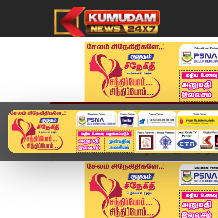
முகப்பு
விளையாட்டு
அண்மை
தமிழ்நாட
Home
வீடியோ ஸ்டோரி
முருகன் அருள் பெற பழனி 