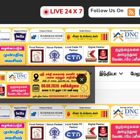
Follow Us On
LIVE 24 X 7
ு
சினிமா
அரசியல்
விளையாட்டு
இந்தியா
மேல
×
வந்த ரவி மோகன் | Ravi Mo...