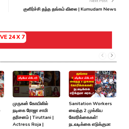
Next Post
குளிர்ச்சி தந்த தங்கம் விலை | Kumudam News
IVE 24 X 7
வீடியோ ஸ்டோரி
வீடியோ ஸ்டோரி
முருகன் கோயிலில்
Sanitation Workers
2
்
நடிகை ரோஜா சாமி
வைத்த 2 முக்கிய
தி
தரிசனம் | Tiruttani |
கோரிக்கைகள்!
த
Actress Roja |
நடவடிக்கை எடுக்குமா
M