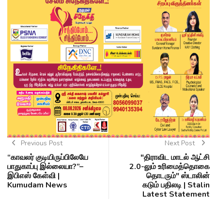
Previous Post
Next Post
“காவலர் குடியிருப்பிலேயே
"திராவிட மாடல் ஆட்சி
பாதுகாப்பு இல்லையா?”–
2.0-லும் உரிமைத்தொகை
இபிஎஸ் கேள்வி |
தொடரும்" ஸ்டாலின்
Kumudam News
கடும் பதிலடி | Stalin
Latest Statement