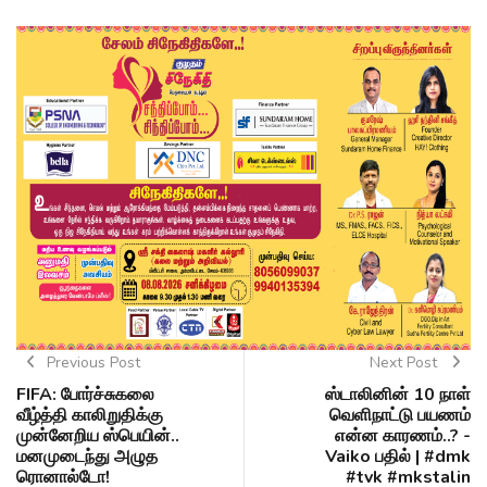
Previous Post
Next Post
FIFA: போர்ச்சுகலை
ஸ்டாலினின் 10 நாள்
வீழ்த்தி காலிறுதிக்கு
வெளிநாட்டு பயணம்
முன்னேறிய ஸ்பெயின்..
என்ன காரணம்..? -
மனமுடைந்து அழுத
Vaiko பதில் | #dmk
ரொனால்டோ!
#tvk #mkstalin