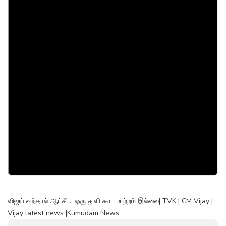
விஜய் வந்தால் ஆட்சி .. ஒரு துளி கூட மாற்றம் இல்லை| TVK | CM Vijay |
Vijay latest news |Kumudam News