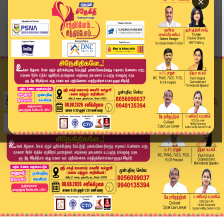
×
Home
வீடியோ ஸ்டோரி
விஜய் வந்தால் ஆட்சி .. ஒரு துளி கூட மாற்றம் இல்...