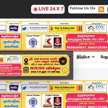
Follow Us On
LIVE 24 X 7
ு
சினிமா
அரசியல்
விளையாட்டு
இந்தியா
மேல
×
 தடுக்க கருங்கல் தடுப்...