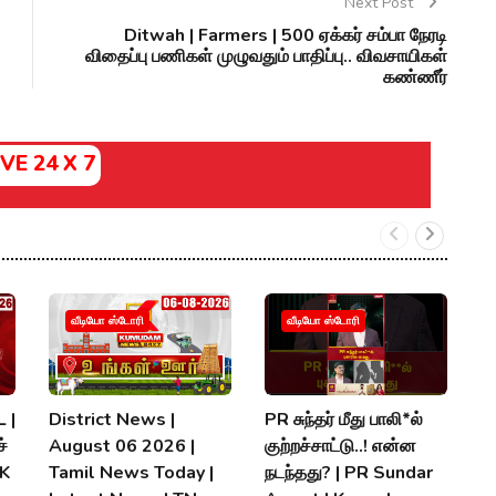
Next Post
Ditwah | Farmers | 500 ஏக்கர் சம்பா நேரடி
விதைப்பு பணிகள் முழுவதும் பாதிப்பு.. விவசாயிகள்
கண்ணீர்
IVE 24 X 7
வீடியோ ஸ்டோரி
வீடியோ ஸ்டோரி
 |
District News |
PR சுந்தர் மீது பாலி*ல்
நி
்
August 06 2026 |
குற்றச்சாட்டு..! என்ன
த
MK
Tamil News Today |
நடந்தது? | PR Sundar
மு