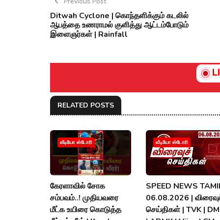
Previous Post
Ditwah Cyclone | கொந்தளிக்கும் கடலில்
ஆபத்தை உணராமல் குளித்து ஆட்டம்போடும்
இளைஞர்கள் | Rainfall
L
RELATED POSTS
வீடியோ ஸ்டோரி
வீடியோ ஸ்டோரி
கேரளாவில் சோக
SPEED NEWS TAMIL
சம்பவம்..! முதியவரை
06.08.2026 | விரைவுச
மீட்க உயிரை கொடுத்த
செய்திகள் | TVK | D