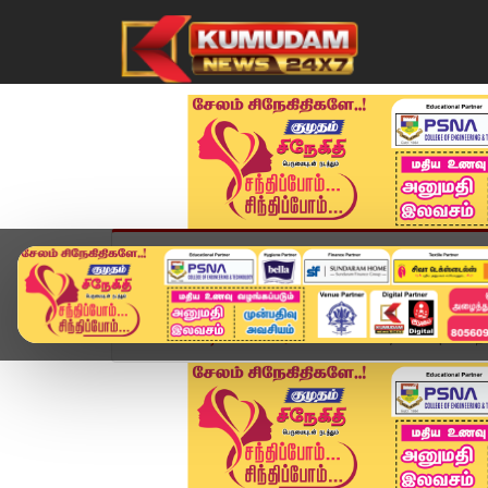
முகப்பு
விளையாட்டு
அண்மை
தமிழ்நாட
Home
வீடியோ ஸ்டோரி
Ditwah Cyclone | கடல்நீரை