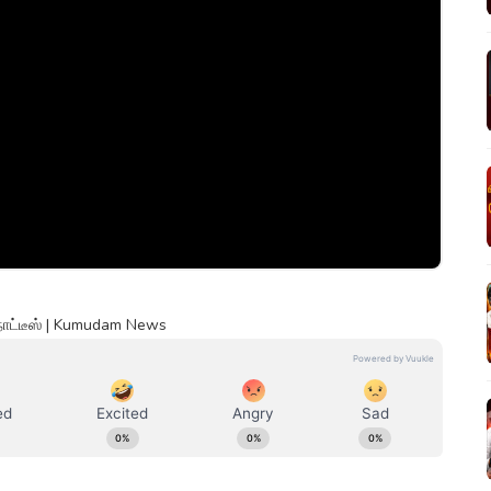
 நோட்டீஸ் | Kumudam News