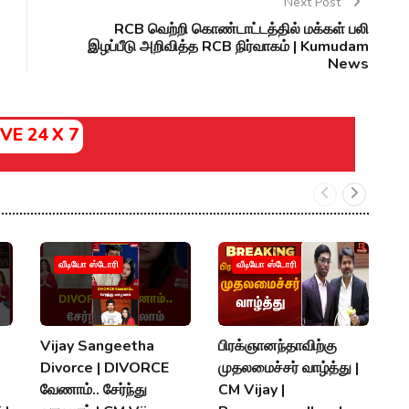
Next Post
RCB வெற்றி கொண்டாட்டத்தில் மக்கள் பலி
இழப்பீடு அறிவித்த RCB நிர்வாகம் | Kumudam
News
IVE 24 X 7
வீடியோ ஸ்டோரி
வீடியோ ஸ்டோரி
Vijay Sangeetha
பிரக்ஞானந்தாவிற்கு
சப
Divorce | DIVORCE
முதலமைச்சர் வாழ்த்து |
செ
வேணாம்.. சேர்ந்து
CM Vijay |
த