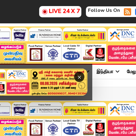
Follow Us On
LIVE 24 X 7
ு
சினிமா
அரசியல்
விளையாட்டு
இந்தியா
மேல
×
ல் மக்கள் பலி உயர்நீதிம...