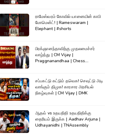
ராமேஸ்வரம் கோவில் யானையின் காபி
மோமென்ட்! | Rameswaram |
Elephant | #shorts
பிரக்ஞானந்தாவிற்கு முதலமைச்சர்
வாழ்த்து | CM Vijay |
Praggnanandhaa | Chess
Champion |KumudamNews
சப்பகட்டு கட்டும் தவெக! செவுட்டு அடி
வாங்கும் திமுக! காரசார அரசியல்
நிகழ்வுகள் | CM Vijay | DMK
ஆதவ் vs உதயநிதி உதயநிதிக்கு
தைரியம் இருக்க | Aadhav Arjuna |
Udhayanidhi | TNAssembly