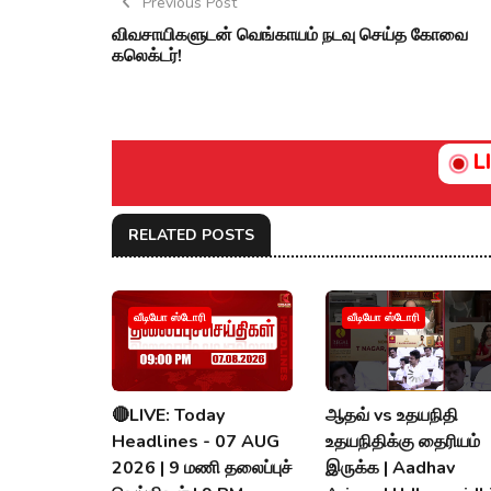
Previous Post
விவசாயிகளுடன் வெங்காயம் நடவு செய்த கோவை
கலெக்டர்!
L
RELATED POSTS
வீடியோ ஸ்டோரி
வீடியோ ஸ்டோரி
🔴LIVE: Today
ஆதவ் vs உதயநிதி
Headlines - 07 AUG
உதயநிதிக்கு தைரியம்
2026 | 9 மணி தலைப்புச்
இருக்க | Aadhav