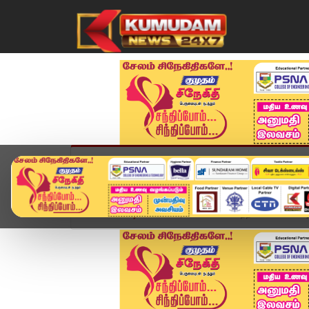
முகப்பு
விளையாட்டு
அண்மை
தமிழ்நாட
Home
வீடியோ ஸ்டோரி
RCB வெற்றி கொண்டாட்டத்தி