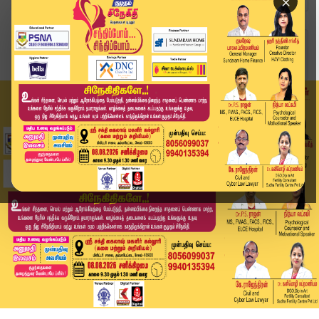
×
Home
வீடியோ ஸ்டோரி
"ஆம்ஸ்ட்ராங் கொ*ல வழக்கிற்கு நான் துணை நிற்பேன்...