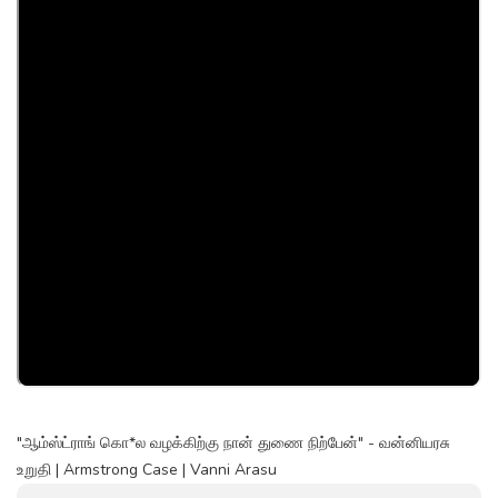
"ஆம்ஸ்ட்ராங் கொ*ல வழக்கிற்கு நான் துணை நிற்பேன்" - வன்னியரசு
உறுதி | Armstrong Case | Vanni Arasu