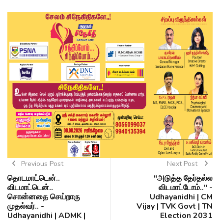
Previous Post
Next Post
தொடமாட்டென்..
"அடுத்த தேர்தல்ல
விடமாட்டென்..
விடமாட்டோம்.." -
சொன்னதை செய்றாரு
Udhayanidhi | CM
முதல்வர்.. -
Vijay | TVK Govt | TN
Udhayanidhi | ADMK |
Election 2031