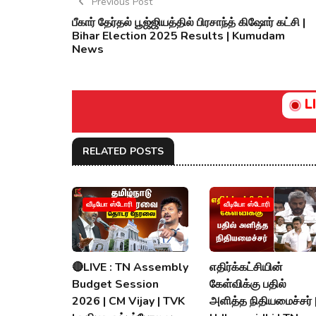
Previous Post
பீகார் தேர்தல் பூஜ்ஜியத்தில் பிரசாந்த் கிஷோர் கட்சி |
Bihar Election 2025 Results | Kumudam
News
L
RELATED POSTS
வீடியோ ஸ்டோரி
வீடியோ ஸ்டோரி
🔴LIVE : TN Assembly
எதிர்க்கட்சியின்
Budget Session
கேள்விக்கு பதில்
2026 | CM Vijay | TVK
அளித்த நிதியமைச்சர் 