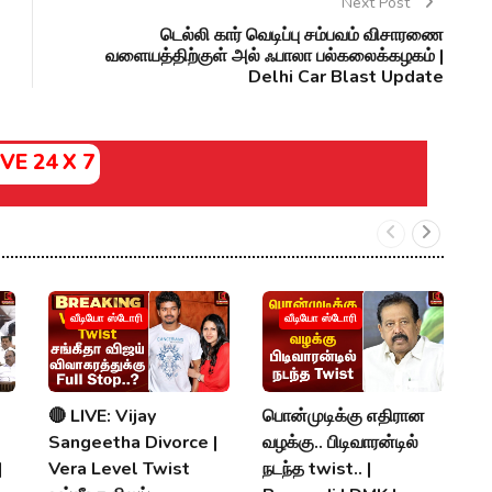
Next Post
டெல்லி கார் வெடிப்பு சம்பவம் விசாரணை
வளையத்திற்குள் அல் ஃபாலா பல்கலைக்கழகம் |
Delhi Car Blast Update
IVE 24 X 7
வீடியோ ஸ்டோரி
வீடியோ ஸ்டோரி
🔴 LIVE: Vijay
பொன்முடிக்கு எதிரான
அ
Sangeetha Divorce |
வழக்கு.. பிடிவாரன்டில்
சி
|
Vera Level Twist
நடந்த twist.. |
கு