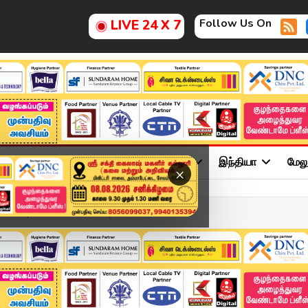
Follow Us On
LIVE 24 X 7
ு
சினிமா
அரசியல்
விளையாட்டு
இந்தியா
மேல
×
2025 | Tamil News Today ...