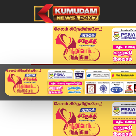
முகப்பு
விளையாட்டு
அண்மை
தமிழ்நாட
Home
வீடியோ ஸ்டோரி
District News | 14 NOV 