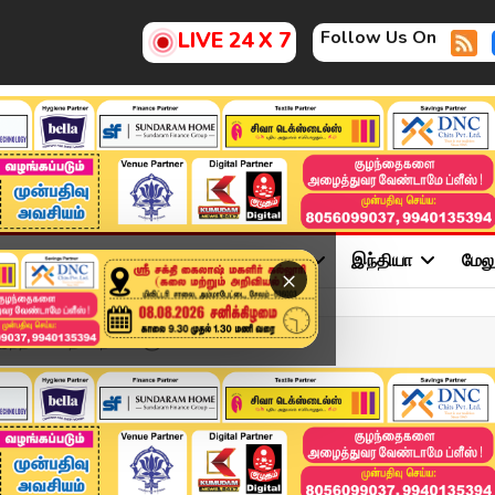
Follow Us On
LIVE 24 X 7
ு
சினிமா
அரசியல்
விளையாட்டு
இந்தியா
மேல
×
ந்தி பேசாத மாநிலங்களுக்க...