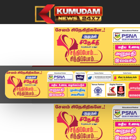
முகப்பு
விளையாட்டு
அண்மை
தமிழ்நாட
Home
வீடியோ ஸ்டோரி
"புதிய கல்விக் கொள்கை இ