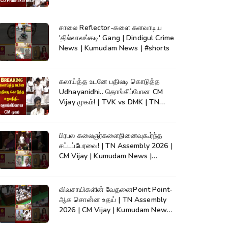
Cauvery
சாலை Reflector-களை களவாடிய
'தில்லாலங்கடி' Gang | Dindigul Crime
News | Kumudam News | #shorts
கலாய்த்த உடனே பதிலடி கொடுத்த
Udhayanidhi.. தொங்கிப்போன CM
Vijay முகம்! | TVK vs DMK | TN
Assembly
பிரபல கலைஞர்களைநினைவுகூர்ந்த
சட்டப்பேரவை! | TN Assembly 2026 |
CM Vijay | Kumudam News |
#shorts
விவசாயிகளின் வேதனைPoint Point-
ஆக சொன்ன உதய் | TN Assembly
2026 | CM Vijay | Kumudam News |
#shorts