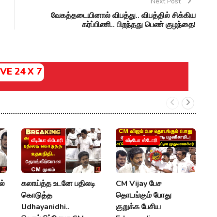
Next Post
வேகத்தடையினால் விபத்து.. விபத்தில் சிக்கிய
கர்ப்பிணி.. பிறந்த‌து பெண் குழந்தை!
IVE 24 X 7
வீடியோ ஸ்டோரி
வீடியோ ஸ்டோரி
ல்
கலாய்த்த உடனே பதிலடி
CM Vijay பேச
உ
கொடுத்த
தொடங்கும் போது
உ
Udhayanidhi..
குறுக்க பேசிய
P