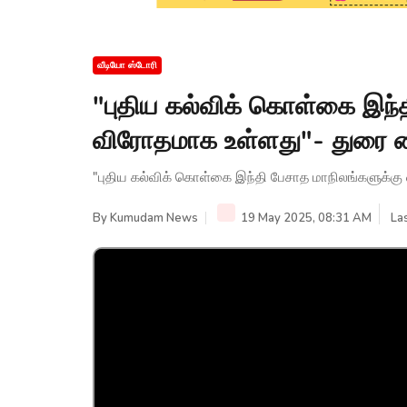
வீடியோ ஸ்டோரி
"புதிய கல்விக் கொள்கை இந்
விரோதமாக உள்ளது"- துரை வ
"புதிய கல்விக் கொள்கை இந்தி பேசாத மாநிலங்களுக்க
By
Kumudam News
19 May 2025, 08:31 AM
La