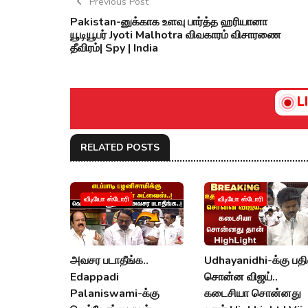
Previous Post
Pakistan-னுக்காக உளவு பார்த்த ஹரியானா
யூடியூபர் Jyoti Malhotra விவகாரம் விசாரணை
தீவிரம்| Spy | India
L
RELATED POSTS
வீடியோ ஸ்டோரி
வீடியோ ஸ்டோரி
அவசர படாதீங்க..
Udhayanidhi-க்கு பதி
Edappadi
சொன்ன விஜய்..
Palaniswami-க்கு
கடைசியா சொன்னது