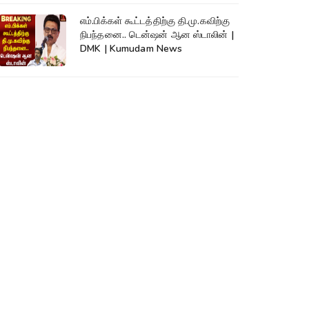
எம்.பிக்கள் கூட்டத்திற்கு தி.மு.கவிற்கு
நிபந்தனை.. டென்ஷன் ஆன ஸ்டாலின் |
DMK | Kumudam News