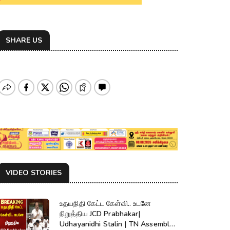
SHARE US
VIDEO STORIES
உதயநிதி கேட்ட கேள்வி.. உடனே
நிறுத்திய JCD Prabhakar|
Udhayanidhi Stalin | TN Assembly |