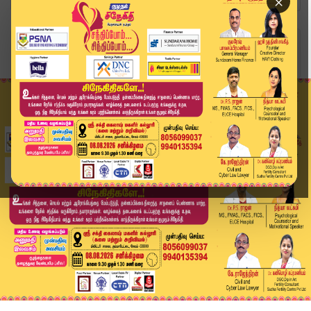
×
Home
வீடியோ ஸ்டோரி
“தமிழ்நாட்டை பாதாளத்திற்கு தள்ளியது அதிமுக - மு...