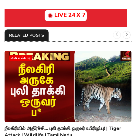
LIVE 24 X 7
RELATED POSTS
வீடியோ ஸ்டோரி
நீலகிரியில் அதிர்ச்சி... புலி தாக்கி ஒருவர் உயிரிழப்பு! | Tiger
Attack | Wildlife | TamilNadu