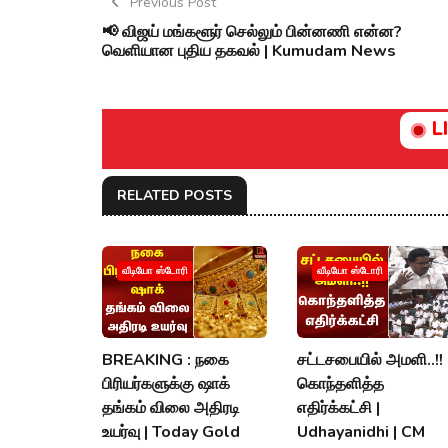
Previous Post
📢 விஜய் மங்களூர் செல்லும் பின்னணி என்ன?
வெளியான புதிய தகவல் | Kumudam News
L
RELATED POSTS
வீடியோ ஸ்டோரி
வீடியோ ஸ்டோரி
BREAKING : நகை
சட்டசபையில் அமளி..!!
பிரியர்களுக்கு ஷாக்
கொந்தளித்த
தங்கம் விலை அதிரடி
எதிர்க்கட்சி |
உயர்வு | Today Gold
Udhayanidhi | CM