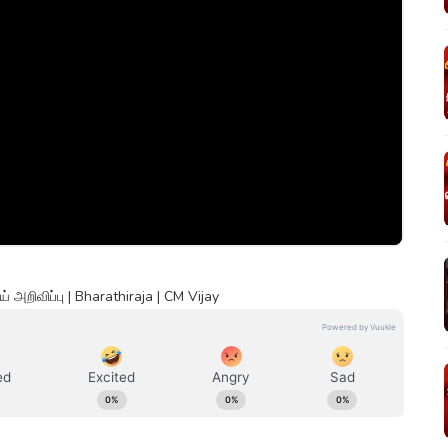
 அறிவிப்பு | Bharathiraja | CM Vijay