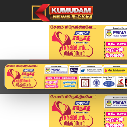
முகப்பு
விளையாட்டு
அண்மை
தமிழ்நாட
Home
வீடியோ ஸ்டோரி
பாரதிராஜாவின் உடலுக்கு அ