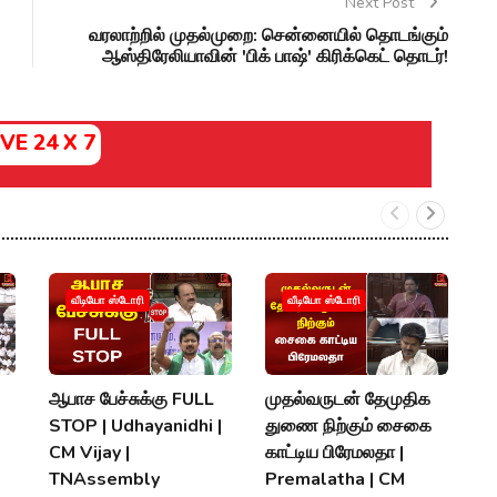
Next Post
வரலாற்றில் முதல்முறை: சென்னையில் தொடங்கும்
ஆஸ்திரேலியாவின் 'பிக் பாஷ்' கிரிக்கெட் தொடர்!
IVE 24 X 7
‘
வீடியோ ஸ்டோரி
வீடியோ ஸ்டோரி
வந
க
ச
ஆபாச பேச்சுக்கு FULL
முதல்வருடன் தேமுதிக
S
STOP | Udhayanidhi |
துணை நிற்கும் சைகை
V
CM Vijay |
காட்டிய பிரேமலதா |
TNAssembly
Premalatha | CM
P