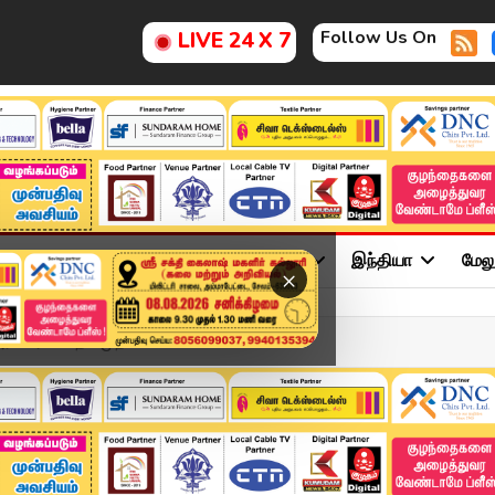
Follow Us On
LIVE 24 X 7
ு
சினிமா
அரசியல்
விளையாட்டு
இந்தியா
மேல
×
ரசு மரியாதை..! முதலமைச்...