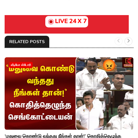
LIVE 24 X 7
RELATED POSTS
வீடியோ ஸ்டோரி
‘மதுவை கொண்டு வந்தது நீங்கள் தான்!’ கொதித்தெழுந்த