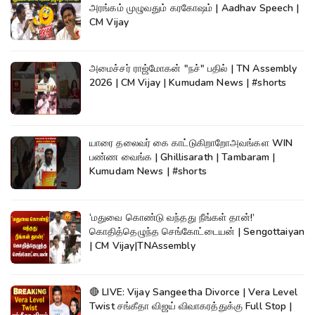
அரங்கம் முழுவதும் கரகோஷம் | Aadhav Speech |
CM Vijay
அமைச்சர் ராஜ்மோகன் "நச்" பதில் | TN Assembly
2026 | CM Vijay | Kumudam News | #shorts
யாரை தலைவர் கை காட்டுகிறாறோஅவங்கள WIN
பண்ண வைங்க | Ghillisarath | Tambaram |
Kumudam News | #shorts
‘மதுவை கொண்டு வந்தது நீங்கள் தான்!’
கொதித்தெழுந்த செங்கோட்டையன் | Sengottaiyan
| CM Vijay|TNAssembly
🔴 LIVE: Vijay Sangeetha Divorce | Vera Level
Twist சங்கீதா விஜய் விவாகரத்துக்கு Full Stop |