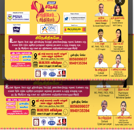
×
Home
வீடியோ ஸ்டோரி
தேவைப்பட்டால் கேப்டனை போல்.. முதல்வர் விஜய்க்கு...