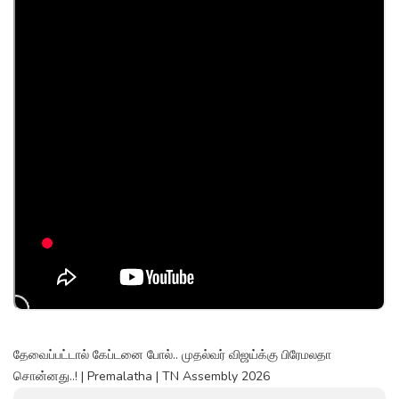
தேவைப்பட்டால் கேப்டனை போல்.. முதல்வர் விஜய்க்கு பிரேமலதா
சொன்னது..! | Premalatha | TN Assembly 2026