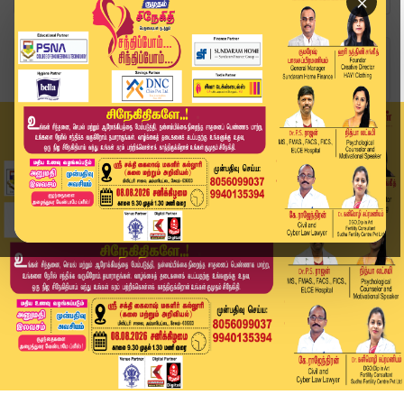
×
Home
வீடியோ ஸ்டோரி
Madras High Court | பவாரியா கொள்ளை வழக்கு... மே...