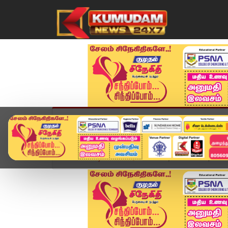
முகப்பு
விளையாட்டு
அண்மை
தமிழ்நாட
Home
வீடியோ ஸ்டோரி
Today Headlines | 27 M