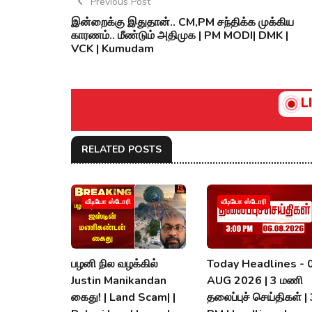
Previous Post
இன்றைக்கு இதுதான்.. CM,PM சந்திக்க முக்கிய
காரணம்.. மீண்டும் அதிமுக | PM MODI| DMK |
VCK | Kumudam
L
RELATED POSTS
வீடியோ ஸ்டோரி
வீடியோ ஸ்டோரி
பழனி நில வழக்கில்
Today Headlines - 
Justin Manikandan
AUG 2026 | 3 மணி
கைது! | Land Scam| |
தலைப்புச் செய்திகள் |