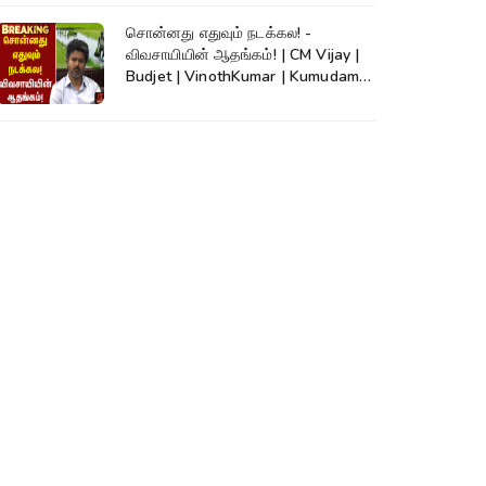
சொன்னது எதுவும் நடக்கல! -
விவசாயியின் ஆதங்கம்! | CM Vijay |
Budjet | VinothKumar | Kumudam
News