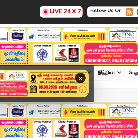
Follow Us On
LIVE 24 X 7
ு
சினிமா
அரசியல்
விளையாட்டு
இந்தியா
மேல
×
AY 2026 | இரவு 8 மணி தலைப...