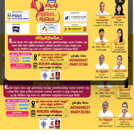
×
Home
வீடியோ ஸ்டோரி
முதல்வர் குழந்தையாகவே மாறிட்டாருப்பா...😍 | CM ...