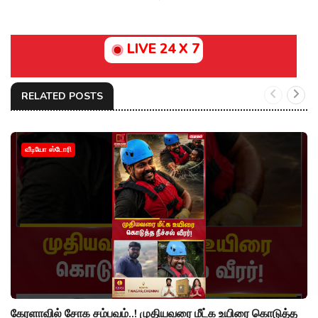
LIVE 24 X 7
RELATED POSTS
வீடியோ ஸ்டோரி
கேரளாவில் சோக சம்பவம்..! முதியவரை மீட்க உயிரை கொடுத்த