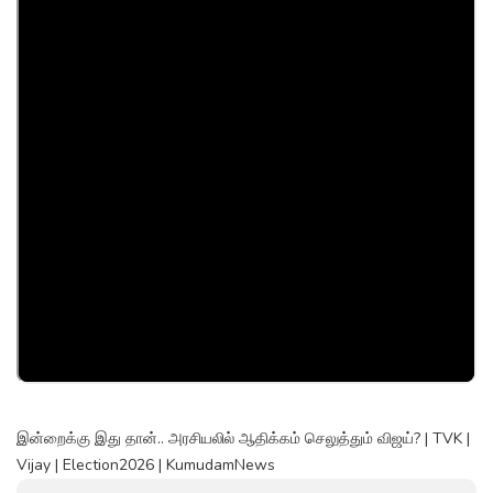
இன்றைக்கு இது தான்.. அரசியலில் ஆதிக்கம் செலுத்தும் விஜய்? | TVK |
Vijay | Election2026 | KumudamNews