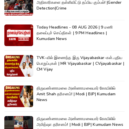
அதிகாரிகளை தள்ளிவிட்டு தப்பிய கும்பல்! |Gender
Detection|Crime
Today Headlines - 08 AUG 2026 | 9 மணி
தலைப்புச் செய்திகள் | 9 PM Headlines |
Kumudam News
TVK-வில் இணைந்த இரு Vijayabaskar-கள்..புதிய
பொறுப்புகள் | MR Vijayabaskar | CVijayabaskar |
CM Vijay
திருவண்ணாமலை அண்ணாமலையார் கோயிலில்
Amit Shah தரிசனம்! | Modi | BJP| Kumudam
News
திருவண்ணாமலை அண்ணாமலையார் கோயிலில்
அமித்ஷா தரிசனம்! | Modi | BJP| Kumudam News