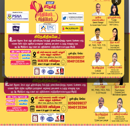
×
Home
வீடியோ ஸ்டோரி
இன்றைக்கு இது தான்.. அரசியலில் ஆதிக்கம் செலுத்த...