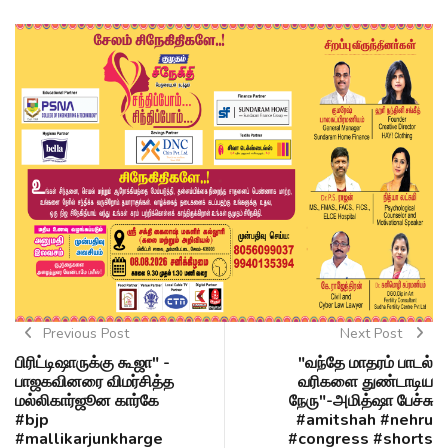
Previous Post
Next Post
பிரிட்டிஷாருக்கு கூஜா" -
"வந்தே மாதரம் பாடல்
பாஜகவினரை விமர்சித்த
வரிகளை துண்டாடிய
மல்லிகார்ஜூன கார்கே
நேரு"-அமித்ஷா பேச்சு
#bjp
#amitshah #nehru
#mallikarjunkharge
#congress #shorts