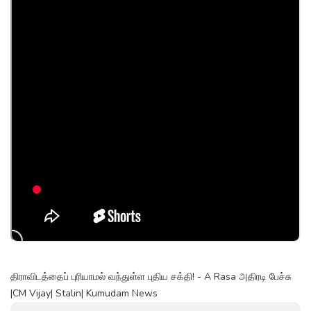
திராவிடத்தைப் புரியாமல் வந்துள்ள புதிய சக்தி! - A Rasa அதிரடி பேச்சு
|CM Vijay| Stalin| Kumudam News