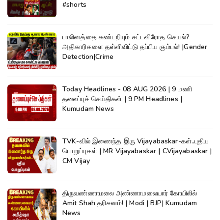
#shorts
பாலினத்தை கண்டறியும் சட்டவிரோத செயல்?
அதிகாரிகளை தள்ளிவிட்டு தப்பிய கும்பல்! |Gender
Detection|Crime
Today Headlines - 08 AUG 2026 | 9 மணி
தலைப்புச் செய்திகள் | 9 PM Headlines |
Kumudam News
TVK-வில் இணைந்த இரு Vijayabaskar-கள்..புதிய
பொறுப்புகள் | MR Vijayabaskar | CVijayabaskar |
CM Vijay
திருவண்ணாமலை அண்ணாமலையார் கோயிலில்
Amit Shah தரிசனம்! | Modi | BJP| Kumudam
News