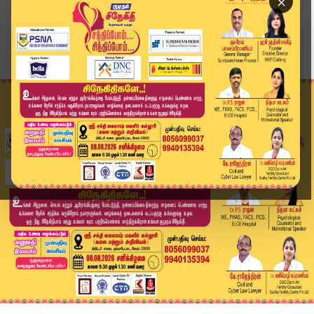
×
Home
வீடியோ ஸ்டோரி
திராவிடத்தைப் புரியாமல் வந்துள்ள புதிய சக்தி! -...