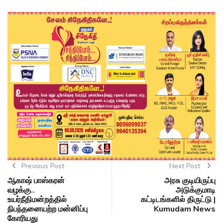
Previous Post
Next Post
ஆகாஷ் பாஸ்கரன்
அரசு குடியிருப்பு
வழக்கு..
அடுக்குமாடி
உயர்நீதிமன்றத்தில்
கட்டிடங்களில் திருட்டு |
நிபந்தனையற்ற மன்னிப்பு
Kumudam News
கோரியது