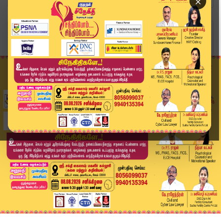
×
Home
வீடியோ ஸ்டோரி
Red Sandalwood Smuggling | செம்மரக் கடத்தலுக்கு...