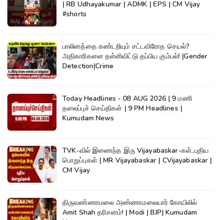
| RB Udhayakumar | ADMK | EPS | CM Vijay
#shorts
பாலினத்தை கண்டறியும் சட்டவிரோத செயல்?
அதிகாரிகளை தள்ளிவிட்டு தப்பிய கும்பல்! |Gender
Detection|Crime
Today Headlines - 08 AUG 2026 | 9 மணி
தலைப்புச் செய்திகள் | 9 PM Headlines |
Kumudam News
TVK-வில் இணைந்த இரு Vijayabaskar-கள்..புதிய
பொறுப்புகள் | MR Vijayabaskar | CVijayabaskar |
CM Vijay
திருவண்ணாமலை அண்ணாமலையார் கோயிலில்
Amit Shah தரிசனம்! | Modi | BJP| Kumudam