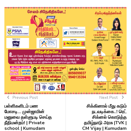
Previous Post
Next Post
பள்ளிகளிடம் பண
சிக்கினால் மீது கடும்
மோசடி... முன்ஜாமின்
நடவடிக்கை..! ரெட்
மனுவை தள்ளுபடி செய்த
சிக்னல் கொடுத்த
நீதிமன்றம்! | Private
தமிழ்நாடு அரசு |TVK |
school | Kumudam
CM Vijay | Kumudam