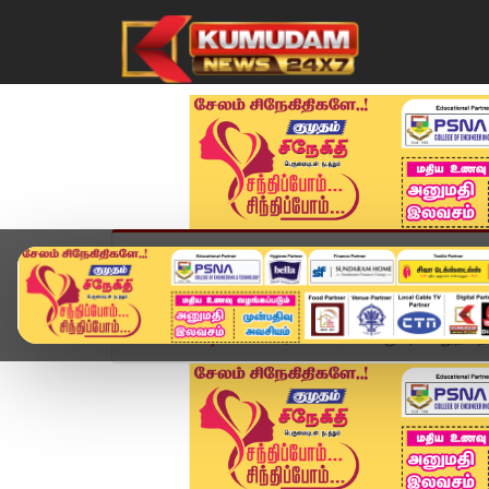
முகப்பு
விளையாட்டு
அண்மை
தமிழ்நாட
Home
வீடியோ ஸ்டோரி
10, 12 வகுப்பு பொதுத் தே