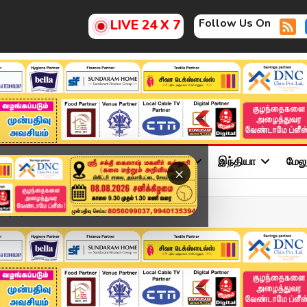
Follow Us On
LIVE 24 X 7
ு
சினிமா
அரசியல்
விளையாட்டு
இந்தியா
மேல
×
ர்வு அட்டவணை வெளியீடு! ...