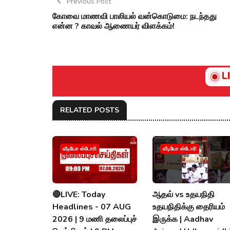
Previous Post
கோவை மாணவி பாலியல் வன்கொடுமை: நடந்தது
என்ன ? காவல் ஆணையர் விளக்கம்!
L
RELATED POSTS
வீடியோ ஸ்டோரி
வீடியோ ஸ்டோரி
🔴LIVE: Today
ஆதவ் vs உதயநிதி
Headlines - 07 AUG
உதயநிதிக்கு தைரியம்
2026 | 9 மணி தலைப்புச்
இருக்க | Aadhav