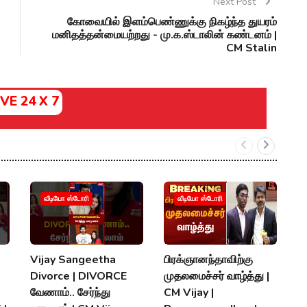
Next Post
கோவையில் இளம்பெண்ணுக்கு நிகழ்ந்த துயரம்
மனிதத்தன்மையற்றது - மு.க.ஸ்டாலின் கண்டனம் |
CM Stalin
IVE 24 X 7
வீடியோ ஸ்டோரி
வீடியோ ஸ்டோரி
Vijay Sangeetha
பிரக்ஞானந்தாவிற்கு
சப
Divorce | DIVORCE
முதலமைச்சர் வாழ்த்து |
செ
வேணாம்.. சேர்ந்து
CM Vijay |
த