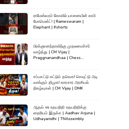
ராமேஸ்வரம் கோவில் யானையின் காபி
மோமென்ட்! | Rameswaram |
Elephant | #shorts
பிரக்ஞானந்தாவிற்கு முதலமைச்சர்
வாழ்த்து | CM Vijay |
Praggnanandhaa | Chess
Champion |KumudamNews
சப்பகட்டு கட்டும் தவெக! செவுட்டு அடி
வாங்கும் திமுக! காரசார அரசியல்
நிகழ்வுகள் | CM Vijay | DMK
ஆதவ் vs உதயநிதி உதயநிதிக்கு
தைரியம் இருக்க | Aadhav Arjuna |
Udhayanidhi | TNAssembly